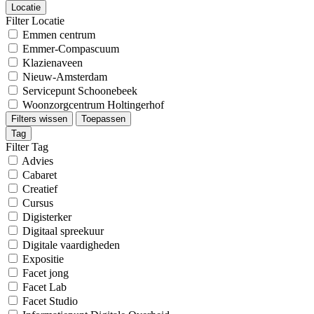
Locatie
Filter Locatie
Emmen centrum
Emmer-Compascuum
Klazienaveen
Nieuw-Amsterdam
Servicepunt Schoonebeek
Woonzorgcentrum Holtingerhof
Filters wissen
Toepassen
Tag
Filter Tag
Advies
Cabaret
Creatief
Cursus
Digisterker
Digitaal spreekuur
Digitale vaardigheden
Expositie
Facet jong
Facet Lab
Facet Studio