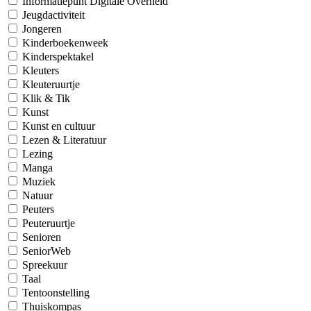
Informatiepunt Digitale Overheid
Jeugdactiviteit
Jongeren
Kinderboekenweek
Kinderspektakel
Kleuters
Kleuteruurtje
Klik & Tik
Kunst
Kunst en cultuur
Lezen & Literatuur
Lezing
Manga
Muziek
Natuur
Peuters
Peuteruurtje
Senioren
SeniorWeb
Spreekuur
Taal
Tentoonstelling
Thuiskompas