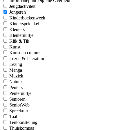
Informatiepunt Digitale Overheid
Jeugdactiviteit
Jongeren
Kinderboekenweek
Kinderspektakel
Kleuters
Kleuteruurtje
Klik & Tik
Kunst
Kunst en cultuur
Lezen & Literatuur
Lezing
Manga
Muziek
Natuur
Peuters
Peuteruurtje
Senioren
SeniorWeb
Spreekuur
Taal
Tentoonstelling
Thuiskompas