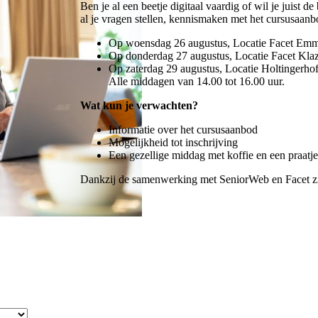
Ben je al een beetje digitaal vaardig of wil je juist d
al je vragen stellen, kennismaken met het cursusaanb
Op woensdag 26 augustus, Locatie Facet Em
Op donderdag 27 augustus, Locatie Facet Kla
Op zaterdag 29 augustus, Locatie Holtingerhof
Alle middagen van 14.00 tot 16.00 uur.
Wat kun je verwachten?
Informatie over het cursusaanbod
Mogelijkheid tot inschrijving
Een gezellige middag met koffie en een praatj
Dankzij de samenwerking met SeniorWeb en Facet zijn