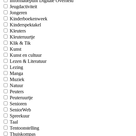
Informatiepunt Digitale Overheid
Jeugdactiviteit
Jongeren
Kinderboekenweek
Kinderspektakel
Kleuters
Kleuteruurtje
Klik & Tik
Kunst
Kunst en cultuur
Lezen & Literatuur
Lezing
Manga
Muziek
Natuur
Peuters
Peuteruurtje
Senioren
SeniorWeb
Spreekuur
Taal
Tentoonstelling
Thuiskompas