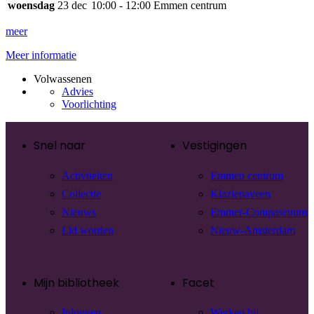
woensdag
23 dec
10:00 - 12:00
Emmen centrum
meer
Meer informatie
Volwassenen
Advies
Voorlichting
Snel naar
Vestigingen
Activiteiten
Emmen centrum
Collectie
Klazienaveen
Nieuws
Emmer-Compascuum
Lid worden
Nieuw-Amsterdam
Mijn bibliotheek
Facet
Inloggen
Werken bij