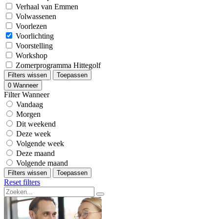
Verhaal van Emmen
Volwassenen
Voorlezen
Voorlichting
Voorstelling
Workshop
Zomerprogramma Hittegolf
Filters wissen
Toepassen
0
Wanneer
Filter Wanneer
Vandaag
Morgen
Dit weekend
Deze week
Volgende week
Deze maand
Volgende maand
Filters wissen
Toepassen
Reset filters