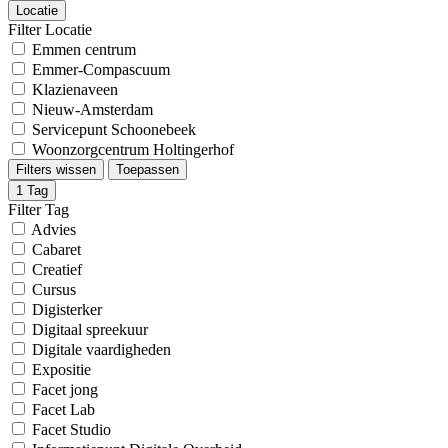
Locatie
Filter Locatie
Emmen centrum
Emmer-Compascuum
Klazienaveen
Nieuw-Amsterdam
Servicepunt Schoonebeek
Woonzorgcentrum Holtingerhof
Filters wissen
Toepassen
1
Tag
Filter Tag
Advies
Cabaret
Creatief
Cursus
Digisterker
Digitaal spreekuur
Digitale vaardigheden
Expositie
Facet jong
Facet Lab
Facet Studio