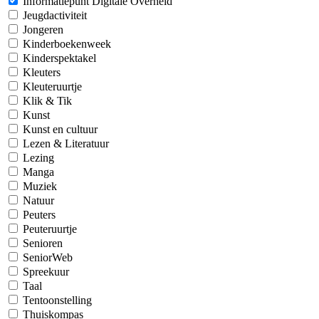
Informatiepunt Digitale Overheid
Jeugdactiviteit
Jongeren
Kinderboekenweek
Kinderspektakel
Kleuters
Kleuteruurtje
Klik & Tik
Kunst
Kunst en cultuur
Lezen & Literatuur
Lezing
Manga
Muziek
Natuur
Peuters
Peuteruurtje
Senioren
SeniorWeb
Spreekuur
Taal
Tentoonstelling
Thuiskompas