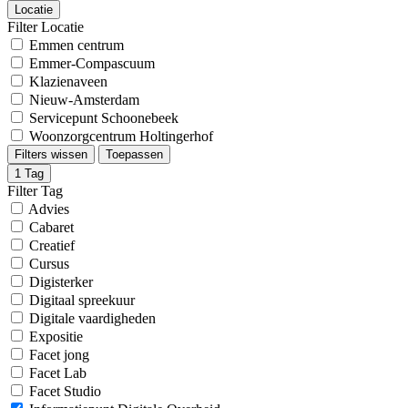
Locatie
Filter Locatie
Emmen centrum
Emmer-Compascuum
Klazienaveen
Nieuw-Amsterdam
Servicepunt Schoonebeek
Woonzorgcentrum Holtingerhof
Filters wissen
Toepassen
1
Tag
Filter Tag
Advies
Cabaret
Creatief
Cursus
Digisterker
Digitaal spreekuur
Digitale vaardigheden
Expositie
Facet jong
Facet Lab
Facet Studio