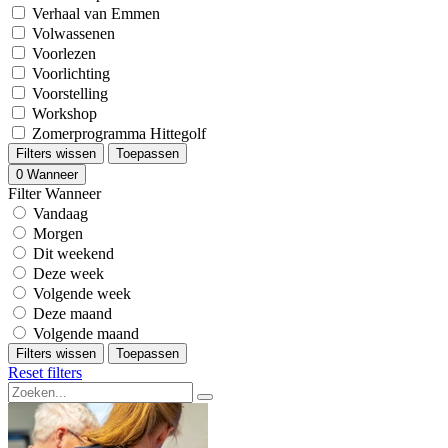
Verhaal van Emmen
Volwassenen
Voorlezen
Voorlichting
Voorstelling
Workshop
Zomerprogramma Hittegolf
Filters wissen
Toepassen
0
Wanneer
Filter Wanneer
Vandaag
Morgen
Dit weekend
Deze week
Volgende week
Deze maand
Volgende maand
Filters wissen
Toepassen
Reset filters