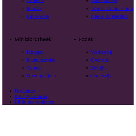
Collectie
Klazienaveen
Nieuws
Emmer-Compascuum
Lid worden
Nieuw-Amsterdam
Mijn bibliotheek
Facet
Inloggen
Werken bij
Klantenservice
Over ons
Contact
Zakelijk
Openingstijden
Onderwijs
Disclaimer
Privacyverklaring
Bibliotheekreglement