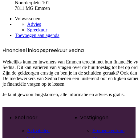
Noorderplein 101
7811 MG Emmen
Volwassenen
Advies
Spreekuur
Toevoegen aan agenda
Financieel inloopspreekuur Sedna
Wekelijks kunnen inwoners van Emmen terecht met hun financiële v
Sedna. Dit kan variëren van vragen over de huurtoeslag tot het op orde
Zijn de geldzorgen ernstig en ben je in de schulden geraakt? Ook dan k
De medewerkers van Sedna bieden een luisterend oor en kijken samen
je financiële vragen op te lossen.
Je kunt gewoon langskomen, alle informatie en advies is gratis.
Snel naar
Vestigingen
Activiteiten
Emmen centrum