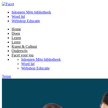
Inloggen Mijn bibliotheek
Word lid
Webshop Educatie
Home
Doen
Lezen
Leren
Kunst & Cultuur
Onderwijs
Facet voor jou
Inloggen Mijn bibliotheek
Word lid
Webshop Educatie
Terug