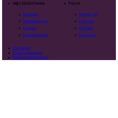
Mijn bibliotheek
Facet
Inloggen
Werken bij
Klantenservice
Over ons
Contact
Zakelijk
Openingstijden
Onderwijs
Disclaimer
Privacyverklaring
Bibliotheekreglement