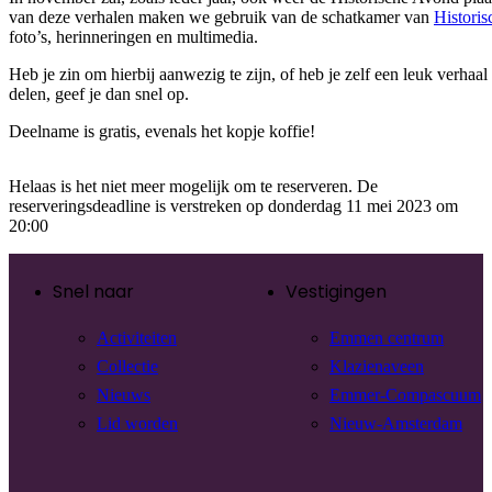
van deze verhalen maken we gebruik van de schatkamer van
Histori
foto’s, herinneringen en multimedia.
Heb je zin om hierbij aanwezig te zijn, of heb je zelf een leuk verhaal 
delen, geef je dan snel op.
Deelname is gratis, evenals het kopje koffie!
Helaas is het niet meer mogelijk om te reserveren. De
reserveringsdeadline is verstreken op donderdag 11 mei 2023 om
20:00
Snel naar
Vestigingen
Activiteiten
Emmen centrum
Collectie
Klazienaveen
Nieuws
Emmer-Compascuum
Lid worden
Nieuw-Amsterdam