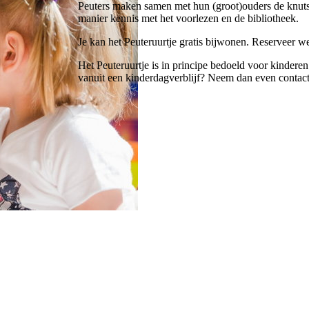
Peuters maken samen met hun (groot)ouders de knuts
manier kennis met het voorlezen en de bibliotheek.
Je kan het Peuteruurtje gratis bijwonen. Reserveer w
Het Peuteruurtje is in principe bedoeld voor kinderen
vanuit een kinderdagverblijf? Neem dan even contact