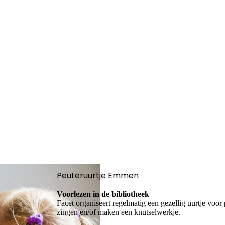
Peuteruurtje Emmen
Voorlezen in de bibliotheek
Facet organiseert regelmatig een gezellig uurtje voor
zingen en/of maken een knutselwerkje.