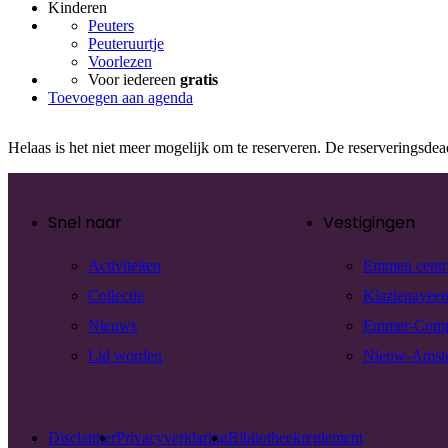
Kinderen
Peuters
Peuteruurtje
Voorlezen
Voor iedereen
gratis
Toevoegen aan agenda
Helaas is het niet meer mogelijk om te reserveren. De reserveringsde
Snel naar
Vestigingen
Activiteiten
Emmen cent
Collectie
Klazienavee
Nieuws
Emmer-Com
Lid worden
Nieuw-Amst
Disclaimer
Privacyverklaring
Bibliotheekreglement