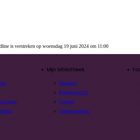
adline is verstreken op woensdag 19 juni 2024 om 11:00
Mijn bibliotheek
Fa
rum
Inloggen
n
Klantenservice
pascuum
Contact
erdam
Openingstijden