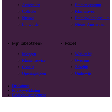
Activiteiten
Emmen centrum
Collectie
Klazienaveen
Nieuws
Emmer-Compascuum
Lid worden
Nieuw-Amsterdam
Mijn bibliotheek
Facet
Inloggen
Werken bij
Klantenservice
Over ons
Contact
Zakelijk
Openingstijden
Onderwijs
Disclaimer
Privacyverklaring
Bibliotheekreglement