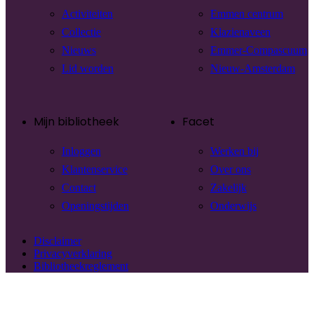
Activiteiten
Emmen centrum
Collectie
Klazienaveen
Nieuws
Emmer-Compascuum
Lid worden
Nieuw-Amsterdam
Mijn bibliotheek
Facet
Inloggen
Werken bij
Klantenservice
Over ons
Contact
Zakelijk
Openingstijden
Onderwijs
Disclaimer
Privacyverklaring
Bibliotheekreglement