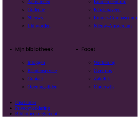
Activiteiten
Emmen centrum
Collectie
Klazienaveen
Nieuws
Emmer-Compascuum
Lid worden
Nieuw-Amsterdam
Mijn bibliotheek
Facet
Inloggen
Werken bij
Klantenservice
Over ons
Contact
Zakelijk
Openingstijden
Onderwijs
Disclaimer
Privacyverklaring
Bibliotheekreglement