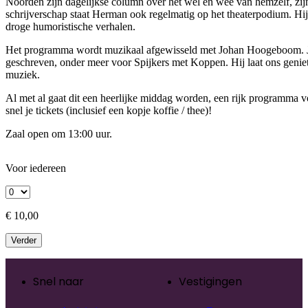
Noorden zijn dagelijkse column over het wel en wee van hemzelf, zijn
schrijverschap staat Herman ook regelmatig op het theaterpodium. Hij 
droge humoristische verhalen.
Het programma wordt muzikaal afgewisseld met Johan Hoogeboom. Joh
geschreven, onder meer voor Spijkers met Koppen. Hij laat ons geniet
muziek.
Al met al gaat dit een heerlijke middag worden, een rijk programma 
snel je tickets (inclusief een kopje koffie / thee)!
Zaal open om 13:00 uur.
Voor iedereen
€ 10,00
Verder
Snel naar
Vestigingen