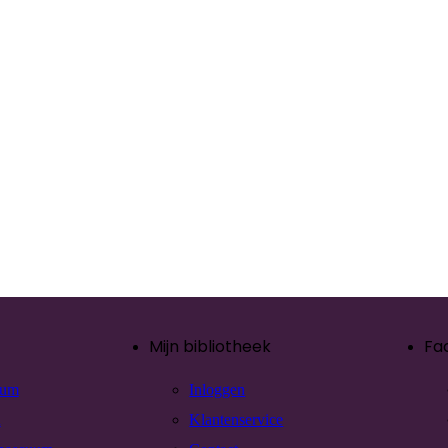
Mijn bibliotheek
Fa
rum
Inloggen
n
Klantenservice