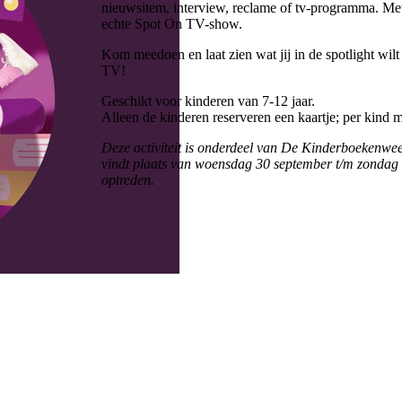
nieuwsitem, interview, reclame of tv-programma. Met k
echte Spot On TV-show.
Kom meedoen en laat zien wat jij in de spotlight wi
TV!
Geschikt voor kinderen van 7-12 jaar.
Alleen de kinderen reserveren een kaartje; per kind 
Deze activiteit is onderdeel van De Kinderboekenwe
vindt plaats van woensdag 30 september t/m zondag 11
optreden.