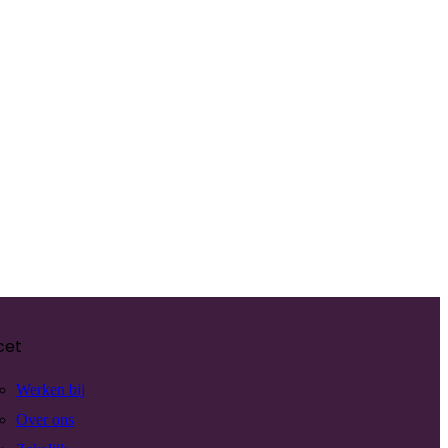
cet
Werken bij
Over ons