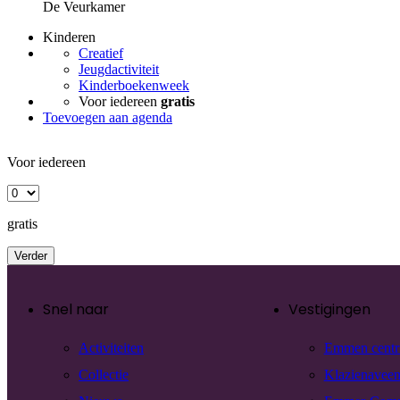
De Veurkamer
Kinderen
Creatief
Jeugdactiviteit
Kinderboekenweek
Voor iedereen
gratis
Toevoegen aan agenda
Voor iedereen
gratis
Verder
Snel naar
Vestigingen
Activiteiten
Emmen cent
Collectie
Klazienavee