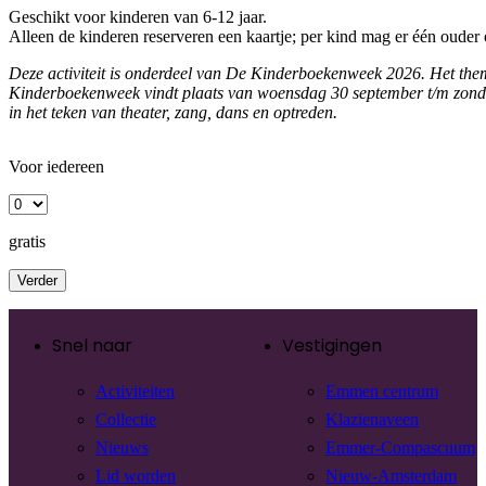
Geschikt voor kinderen van 6-12 jaar.
Alleen de kinderen reserveren een kaartje; per kind mag er één ouder 
Deze activiteit is onderdeel van De Kinderboekenweek 2026. Het thema
Kinderboekenweek vindt plaats van woensdag 30 september t/m zonda
in het teken van theater, zang, dans en optreden.
Voor iedereen
gratis
Verder
Snel naar
Vestigingen
Activiteiten
Emmen centrum
Collectie
Klazienaveen
Nieuws
Emmer-Compascuum
Lid worden
Nieuw-Amsterdam