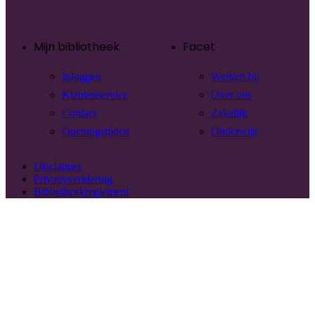
Mijn bibliotheek
Facet
Inloggen
Werken bij
Klantenservice
Over ons
Contact
Zakelijk
Openingstijden
Onderwijs
Disclaimer
Privacyverklaring
Bibliotheekreglement