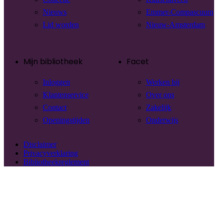
Nieuws
Emmer-Compascuum
Lid worden
Nieuw-Amsterdam
Mijn bibliotheek
Facet
Inloggen
Werken bij
Klantenservice
Over ons
Contact
Zakelijk
Openingstijden
Onderwijs
Disclaimer
Privacyverklaring
Bibliotheekreglement