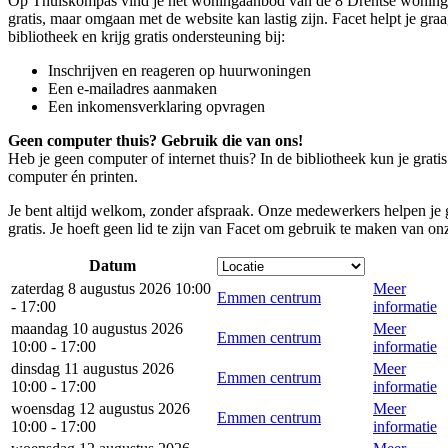
Op Thuiskompas vind je het woningaanbod van de 8 Drentse woningco
gratis, maar omgaan met de website kan lastig zijn. Facet helpt je gra
bibliotheek en krijg gratis ondersteuning bij:
Inschrijven en reageren op huurwoningen
Een e-mailadres aanmaken
Een inkomensverklaring opvragen
Geen computer thuis? Gebruik die van ons!
Heb je geen computer of internet thuis? In de bibliotheek kun je grat
computer én printen.
Je bent altijd welkom, zonder afspraak. Onze medewerkers helpen je 
gratis. Je hoeft geen lid te zijn van Facet om gebruik te maken van on
Datum
zaterdag 8 augustus 2026 10:00
Meer
Emmen centrum
- 17:00
informatie
maandag 10 augustus 2026
Meer
Emmen centrum
10:00 - 17:00
informatie
dinsdag 11 augustus 2026
Meer
Emmen centrum
10:00 - 17:00
informatie
woensdag 12 augustus 2026
Meer
Emmen centrum
10:00 - 17:00
informatie