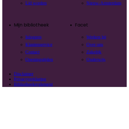
Lid worden
Nieuw-Amsterdam
Mijn bibliotheek
Facet
Inloggen
Werken bij
Klantenservice
Over ons
Contact
Zakelijk
Openingstijden
Onderwijs
Disclaimer
Privacyverklaring
Bibliotheekreglement