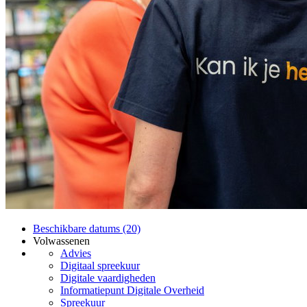
Beschikbare datums (20)
Volwassenen
Advies
Digitaal spreekuur
Digitale vaardigheden
Informatiepunt Digitale Overheid
Spreekuur